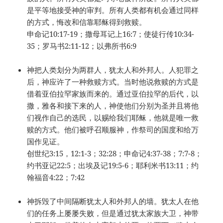
是平等地接受神的审判。所有人类都有机会通过同样
的方式，悔改和信靠耶稣得到救赎。
申命记10:17-19；撒母耳记上16:7；使徒行传10:34-
35；罗马书2:11-12；以弗所书6:9
神把人类划分为两群人，犹太人和外邦人。人犯罪之
后，神应许了一种救赎方式。当时他说救赎的方式是
借着亚伯拉罕家族而来的。通过亚伯拉罕的后代，以
撒，雅各和接下来的人，神使他们分别为圣并且将他
们视作自己的选民，以赐给我们耶稣，他就是唯一救
赎的方式。他们被呼召顺服神，作祭司的国度和给万
国作见证。
创世纪3:15，12:1-3；32:28；申命记4:37-38；7:7-8；
约书亚记22:5；出埃及记19:5-6；耶利米书13:11；约
翰福音4:22；7:42
神拆毁了中间隔断犹太人和外邦人的墙。犹太人在他
们的任务上屡屡失败，但是通过犹太家族大卫，神带