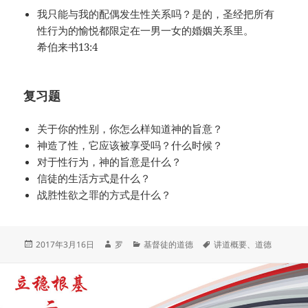
我只能与我的配偶发生性关系吗？是的，圣经把所有
性行为的愉悦都限定在一男一女的婚姻关系里。
希伯来书13:4
复习题
关于你的性别，你怎么样知道神的旨意？
神造了性，它应该被享受吗？什么时候？
对于性行为，神的旨意是什么？
信徒的生活方式是什么？
战胜性欲之罪的方式是什么？
发
作
分
标
2017年3月16日
罗
基督徒的道德
讲道概要
、
道德
布
者
类
签
于