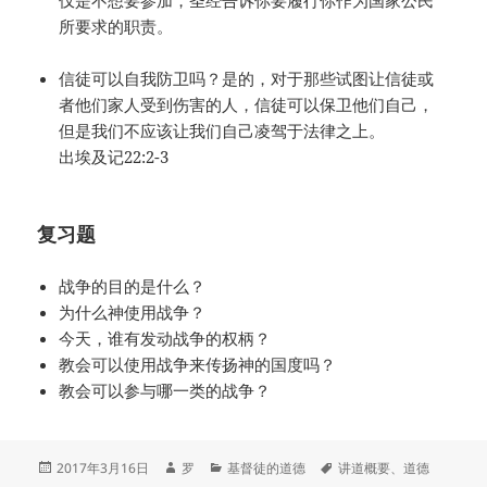
所要求的职责。
信徒可以自我防卫吗？是的，对于那些试图让信徒或
者他们家人受到伤害的人，信徒可以保卫他们自己，
但是我们不应该让我们自己凌驾于法律之上。
出埃及记22:2-3
复习题
战争的目的是什么？
为什么神使用战争？
今天，谁有发动战争的权柄？
教会可以使用战争来传扬神的国度吗？
教会可以参与哪一类的战争？
发
作
分
标
2017年3月16日
罗
基督徒的道德
讲道概要
、
道德
布
者
类
签