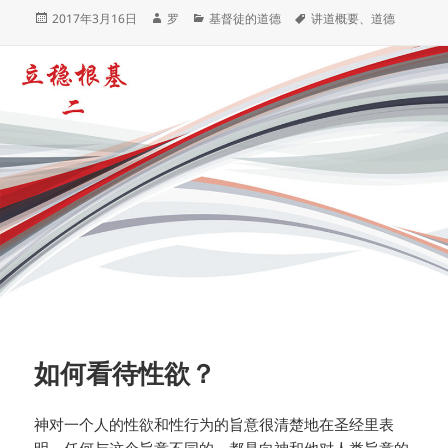
发
作
分
标
2017年3月16日
罗
基督徒的道德
讲道概要
、
道德
布
者
类
签
于
如何看待性欲？
神对一个人的性欲和性行为的旨意很清楚地在圣经里表