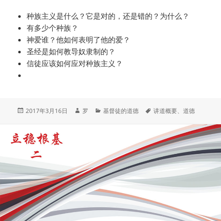
种族主义是什么？它是对的，还是错的？为什么？
有多少个种族？
神爱谁？他如何表明了他的爱？
圣经是如何教导奴隶制的？
信徒应该如何应对种族主义？
发
作
分
标
2017年3月16日
罗
基督徒的道德
讲道概要
、
道德
布
者
类
签
于