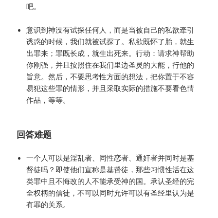
吧。
意识到神没有试探任何人，而是当被自己的私欲牵引
诱惑的时候，我们就被试探了。私欲既怀了胎，就生
出罪来；罪既长成，就生出死来。行动：请求神帮助
你刚强，并且按照住在我们里边圣灵的大能，行他的
旨意。然后，不要思考性方面的想法，把你置于不容
易犯这些罪的情形，并且采取实际的措施不要看色情
作品，等等。
回答难题
一个人可以是淫乱者、同性恋者、通奸者并同时是基
督徒吗？即使他们宣称是基督徒，那些习惯性活在这
类罪中且不悔改的人不能承受神的国。承认圣经的完
全权柄的信徒，不可以同时允许可以有圣经里认为是
有罪的关系。