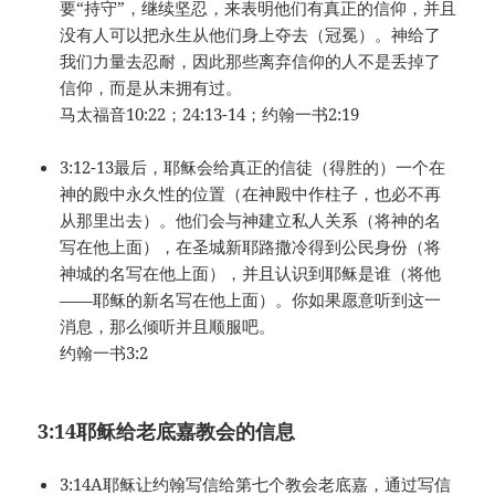
要“持守”，继续坚忍，来表明他们有真正的信仰，并且
没有人可以把永生从他们身上夺去（冠冕）。神给了
我们力量去忍耐，因此那些离弃信仰的人不是丢掉了
信仰，而是从未拥有过。
马太福音10:22；24:13-14；约翰一书2:19
3:12-13最后，耶稣会给真正的信徒（得胜的）一个在
神的殿中永久性的位置（在神殿中作柱子，也必不再
从那里出去）。他们会与神建立私人关系（将神的名
写在他上面），在圣城新耶路撒冷得到公民身份（将
神城的名写在他上面），并且认识到耶稣是谁（将他
——耶稣的新名写在他上面）。你如果愿意听到这一
消息，那么倾听并且顺服吧。
约翰一书3:2
3:14
耶稣给老底嘉教会的信息
3:14A耶稣让约翰写信给第七个教会老底嘉，通过写信