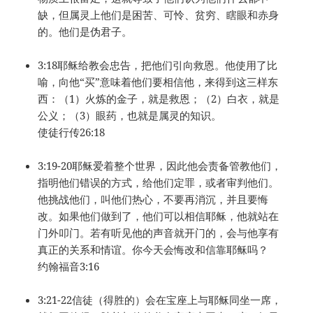
缺，但属灵上他们是困苦、可怜、贫穷、瞎眼和赤身
的。他们是伪君子。
3:18耶稣给教会忠告，把他们引向救恩。他使用了比
喻，向他“买”意味着他们要相信他，来得到这三样东
西：（1）火炼的金子，就是救恩；（2）白衣，就是
公义；（3）眼药，也就是属灵的知识。
使徒行传26:18
3:19-20耶稣爱着整个世界，因此他会责备管教他们，
指明他们错误的方式，给他们定罪，或者审判他们。
他挑战他们，叫他们热心，不要再消沉，并且要悔
改。如果他们做到了，他们可以相信耶稣，他就站在
门外叩门。若有听见他的声音就开门的，会与他享有
真正的关系和情谊。你今天会悔改和信靠耶稣吗？
约翰福音3:16
3:21-22信徒（得胜的）会在宝座上与耶稣同坐一席，