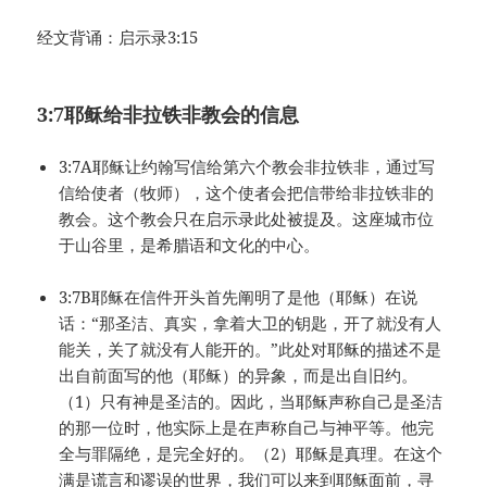
经文背诵：启示录3:15
3:7
耶稣给非拉铁非教会的信息
3:7A耶稣让约翰写信给第六个教会非拉铁非，通过写
信给使者（牧师），这个使者会把信带给非拉铁非的
教会。这个教会只在启示录此处被提及。这座城市位
于山谷里，是希腊语和文化的中心。
3:7B耶稣在信件开头首先阐明了是他（耶稣）在说
话：“那圣洁、真实，拿着大卫的钥匙，开了就没有人
能关，关了就没有人能开的。”此处对耶稣的描述不是
出自前面写的他（耶稣）的异象，而是出自旧约。
（1）只有神是圣洁的。因此，当耶稣声称自己是圣洁
的那一位时，他实际上是在声称自己与神平等。他完
全与罪隔绝，是完全好的。（2）耶稣是真理。在这个
满是谎言和谬误的世界，我们可以来到耶稣面前，寻