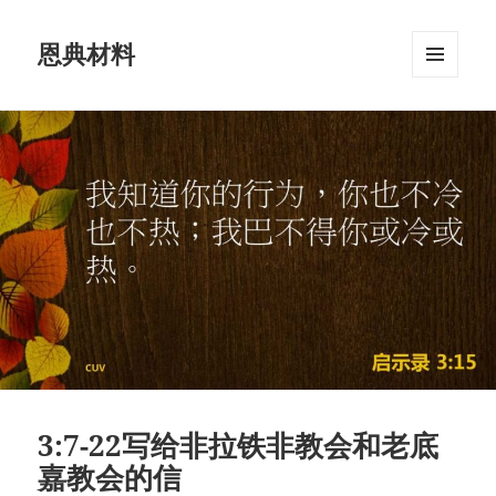
恩典材料
菜单和
挂件
3:7-22写给非拉铁非教会和老底
嘉教会的信