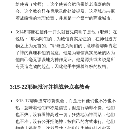
给使者（牧师），这个使者会把信带给老底嘉的教
会。这个教会只在启示录此处被提及。这座城市占据
着战略性的地理位置，并且是一个繁华的商业城市。
3:14B耶稣在信件一开头就首先阐明了是他（耶稣）在
说话：“那为阿们的，为诚信真实见证的，在神创造万
物之上为元首的。”耶稣是为阿们的，意味着耶稣肯定
了神的真理和他的旨意。他是为诚信真实见证的因为
他自己毫无谬误地为神作见证。他是源头或者说是所
有受造之物的起点，因此他手中握着终极的权柄。
3:15-22
耶稣批评并挑战老底嘉教会
3:15-17耶稣没有称赞教会，而是批评他们也不冷也不
热，意味着他们声称是信徒，但是行动却不像。他们
也不热，没有看神高过一切，狂热地为神而活；他们
也不冷，没有公开拒绝神，按自己的方式来行。他们
物质上很富足，这就导致了他们认为他们什么都不