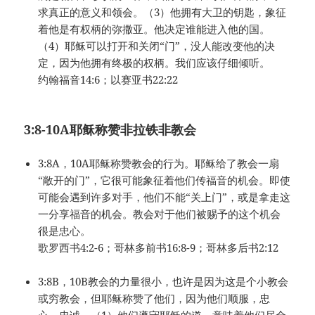
求真正的意义和领会。（3）他拥有大卫的钥匙，象征
着他是有权柄的弥撒亚。他决定谁能进入他的国。
（4）耶稣可以打开和关闭“门”，没人能改变他的决
定，因为他拥有终极的权柄。我们应该仔细倾听。
约翰福音14:6；以赛亚书22:22
3:8-10A
耶稣称赞非拉铁非教会
3:8A，10A耶稣称赞教会的行为。耶稣给了教会一扇
“敞开的门”，它很可能象征着他们传福音的机会。即使
可能会遇到许多对手，他们不能“关上门”，或是拿走这
一分享福音的机会。教会对于他们被赐予的这个机会
很是忠心。
歌罗西书4:2-6；哥林多前书16:8-9；哥林多后书2:12
3:8B，10B教会的力量很小，也许是因为这是个小教会
或穷教会，但耶稣称赞了他们，因为他们顺服，忠
心，忠诚。（1）他们遵守耶稣的道，意味着他们尽全