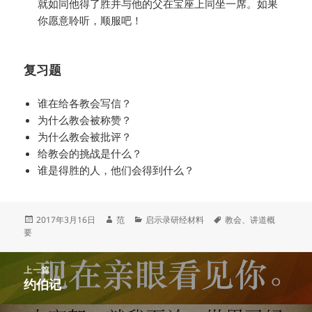
就如同他得了胜并与他的父在宝座上同坐一席。如果
你愿意聆听，顺服吧！
复习题
谁在给各教会写信？
为什么教会被称赞？
为什么教会被批评？
给教会的挑战是什么？
谁是得胜的人，他们会得到什么？
发
作
分
标
2017年3月16日
范
启示录研经材料
教会
、
讲道概
布
者
类
签
要
于
文
上一篇
章
约伯记
上
导
篇
航