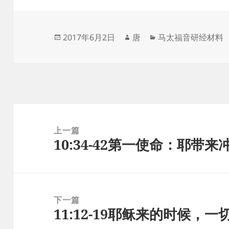
发
作
分
2017年6月2日
唐
马太福音研经材料
布
者
类
于
文
章
上一篇
10:34-42第一使命：耶带
导
上
航
篇
文
章：
下一篇
11:12-19耶稣来的时候，
下
篇