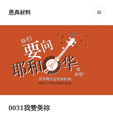
恩典材料
菜单和
挂件
0031我赞美祢