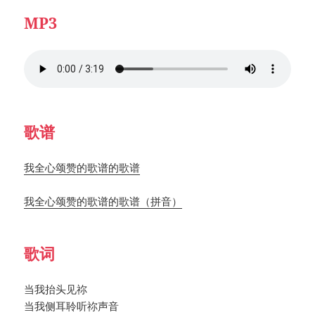
MP3
歌谱
我全心颂赞的歌谱的歌谱
我全心颂赞的歌谱的歌谱（拼音）
歌词
当我抬头见祢
当我侧耳聆听祢声音