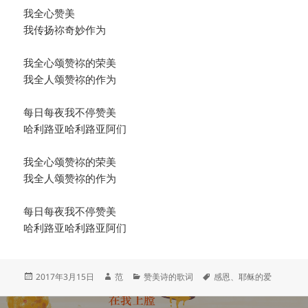
我全心赞美
我传扬祢奇妙作为
我全心颂赞祢的荣美
我全人颂赞祢的作为
每日每夜我不停赞美
哈利路亚哈利路亚阿们
我全心颂赞祢的荣美
我全人颂赞祢的作为
每日每夜我不停赞美
哈利路亚哈利路亚阿们
发
作
分
标
2017年3月15日
范
赞美诗的歌词
感恩
、
耶稣的爱
布
者
类
签
于
文