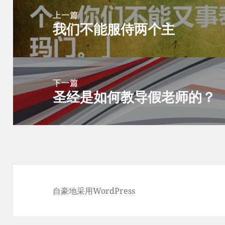
章
上一篇
我们不能服侍两个主
导
上
航
篇
文
章：
下一篇
圣经是如何教导假老师的？
下
篇
文
章：
自豪地采用WordPress