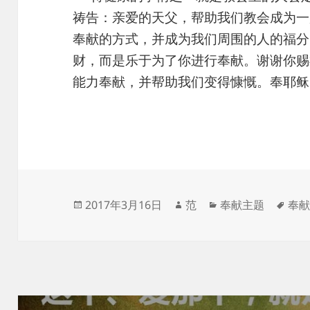
祷告：亲爱的天父，帮助我们教会成为一
奉献的方式，并成为我们周围的人的福分
财，而是乐于为了你进行奉献。谢谢你赐
能力奉献，并帮助我们变得慷慨。奉耶稣
发
作
分
标
2017年3月16日
范
奉献主题
奉
布
者
类
签
于
文