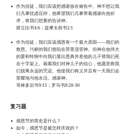
作为信徒，我们应该把感谢放在祷告中。神不想让我
们凡事忧虑压抑，他希望我们凡事带着感谢向他祈
求，将我们想要的告诉神。
腓立比书4:6；提摩太前书2:1
作为信徒，我们应该感恩有一个最大原因——我们的
救恩。污秽的我们曾陷在罪里违背神。但神在他伟大
的爱和怜悯中向我们显出恩典并差他的儿子替我们死
在十字架上。藉着我们对神儿子的信心，他愿意救我
们脱离永远的咒诅。他使我们称义并且有一天我们会
荣耀地与他永活。感谢神。
哥林多后书9:15；罗马书8:28-30
复习题
感恩节的简史是什么？
如今，感恩节是被怎样庆祝的？