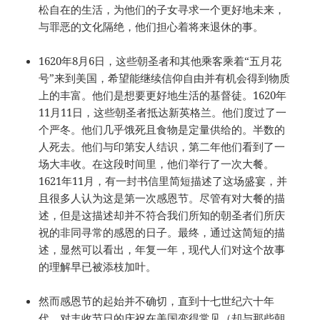
松自在的生活，为他们的子女寻求一个更好地未来，
与罪恶的文化隔绝，他们担心着将来退休的事。
1620年8月6日，这些朝圣者和其他乘客乘着“五月花
号”来到美国，希望能继续信仰自由并有机会得到物质
上的丰富。他们是想要更好地生活的基督徒。1620年
11月11日，这些朝圣者抵达新英格兰。他们度过了一
个严冬。他们几乎饿死且食物是定量供给的。半数的
人死去。他们与印第安人结识，第二年他们看到了一
场大丰收。在这段时间里，他们举行了一次大餐。
1621年11月，有一封书信里简短描述了这场盛宴，并
且很多人认为这是第一次感恩节。尽管有对大餐的描
述，但是这描述却并不符合我们所知的朝圣者们所庆
祝的非同寻常的感恩的日子。最终，通过这简短的描
述，显然可以看出，年复一年，现代人们对这个故事
的理解早已被添枝加叶。
然而感恩节的起始并不确切，直到十七世纪六十年
代，对丰收节日的庆祝在美国变得常见（却与那些朝