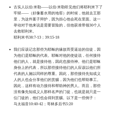
古实人以伯·米勒——以伯·米勒听见他们将耶利米下了
牢狱——（好像蓄水用的地窖）的时候，他就去王那
里，为这件案子辩护，因为担心他会死在里面。这一
举动对于他来说是需要冒险的，但他获准带领30个人
去救耶利米。
耶利米书38:7-13；39:15-18
我们应该记念那些为耶稣的缘故而受逼迫的信徒，因
为他们是耶稣的代表。耶稣对他的使徒说，任何接待
他们的人，就是接待他，因此也接待神。他们是耶稣
身份上的代表，所以那些接待他们的人应该以他们所
代表的人施以同样的尊重。因此，那些接待先知或义
人的人也会分享他们的赏赐，因为他们也帮助事工。
因此，这样有动力接待和帮助神的男人。而且，那些
没有像先知或义人那样名声的门徒，也就是就只是一
位门徒的，他们也会得到赏赐。以下是一些例子：
马太福音10:40-42；哥林多后书5:20