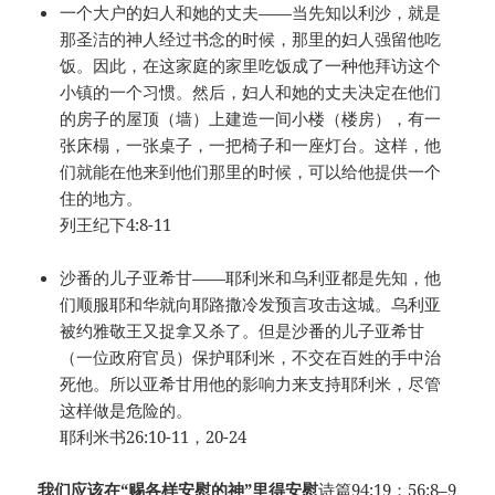
一个大户的妇人和她的丈夫——当先知以利沙，就是
那圣洁的神人经过书念的时候，那里的妇人强留他吃
饭。因此，在这家庭的家里吃饭成了一种他拜访这个
小镇的一个习惯。然后，妇人和她的丈夫决定在他们
的房子的屋顶（墙）上建造一间小楼（楼房），有一
张床榻，一张桌子，一把椅子和一座灯台。这样，他
们就能在他来到他们那里的时候，可以给他提供一个
住的地方。
列王纪下4:8-11
沙番的儿子亚希甘——耶利米和乌利亚都是先知，他
们顺服耶和华就向耶路撒冷发预言攻击这城。乌利亚
被约雅敬王又捉拿又杀了。但是沙番的儿子亚希甘
（一位政府官员）保护耶利米，不交在百姓的手中治
死他。所以亚希甘用他的影响力来支持耶利米，尽管
这样做是危险的。
耶利米书26:10-11，20-24
我们应该在
“
赐各样安慰的神
”
里得安慰
诗篇94:19；56:8–9