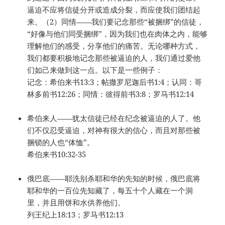
逼迫不应将信徒分开或造成分裂，而应使我们团结起
来。（2）同情——我们要记念那些“被捆绑”的信徒，
“好像与他们同受捆绑”，因为我们也在肉体之内，能够
理解他们的感受，分享他们的痛苦。无论哪种方式，
我们都要积极地记念那些被逼迫的人，我们通过爱他
们如己来做到这一点。以下是一些例子：
记念：希伯来书13:3；帖撒罗尼迦后书1:4；认同：哥
林多前书12:26；同情：彼得前书3:8；罗马书12:14
希伯来人——犹太信徒已经在纪念被逼迫的人了。他
们不仅忍受逼迫，对神有很大的信心，而且对那些被
捆锁的人也“体恤”。
希伯来书10:32-35
俄巴底——耶洗别杀耶和华的先知的时候，俄巴底将
耶和华的一百位先知藏了，每五十个人藏在一个洞
里，并且用饼和水供养他们。
列王纪上18:13；罗马书12:13