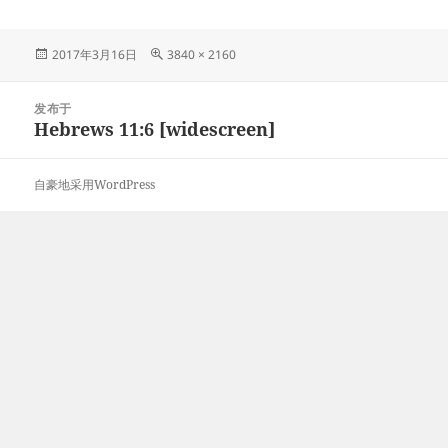
发
原
2017年3月16日
3840 × 2160
布
始
于
尺
文
寸
发布于
章
Hebrews 11:6 [widescreen]
导
航
自豪地采用WordPress