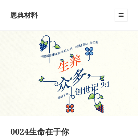
恩典材料
菜单和
挂件
0024生命在于你