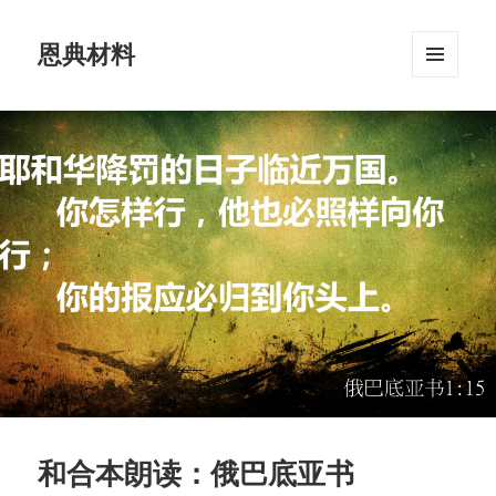
恩典材料
菜单和
挂件
和合本朗读：俄巴底亚书