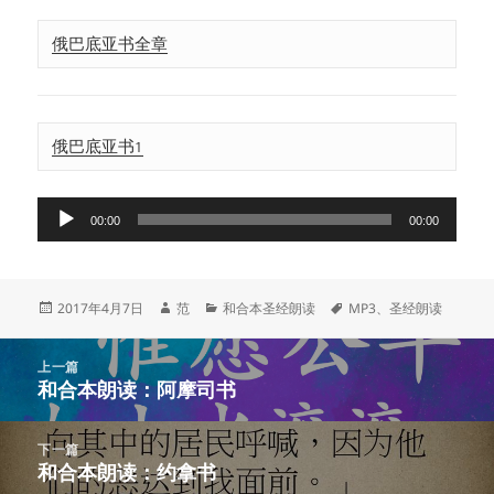
俄巴底亚书全章
俄巴底亚书1
音
00:00
00:00
频
播
放
发
作
分
标
2017年4月7日
范
和合本圣经朗读
MP3
、
圣经朗读
器
布
者
类
签
于
文
上一篇
章
和合本朗读：阿摩司书
上
导
篇
航
文
下一篇
章：
和合本朗读：约拿书
下