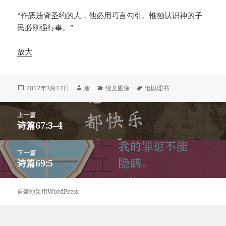
“作恶违背圣约的人，他必用巧言勾引。惟独认识神的子
民必刚强行事。”
放大
发
作
分
标
2017年3月17日
唐
经文图像
但以理书
布
者
类
签
于
文
上一篇
章
诗篇67:3–4
上
导
篇
航
文
下一篇
章：
诗篇69:5
下
篇
文
自豪地采用WordPress
章：