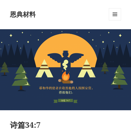
恩典材料
菜单和
挂件
诗篇34:7