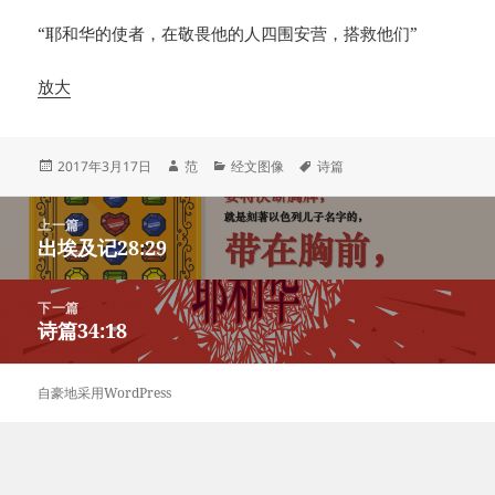
“耶和华的使者，在敬畏他的人四围安营，搭救他们”
放大
发
作
分
标
2017年3月17日
范
经文图像
诗篇
布
者
类
签
于
文
上一篇
章
出埃及记28:29
上
导
篇
航
文
下一篇
章：
诗篇34:18
下
篇
文
自豪地采用WordPress
章：