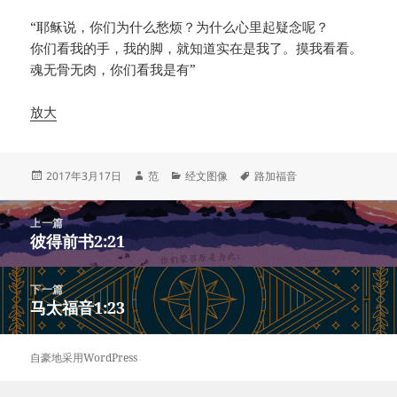
“耶稣说，你们为什么愁烦？为什么心里起疑念呢？
你们看我的手，我的脚，就知道实在是我了。摸我看看。
魂无骨无肉，你们看我是有”
放大
发
作
分
标
2017年3月17日
范
经文图像
路加福音
布
者
类
签
于
文
上一篇
章
彼得前书2:21
上
导
篇
航
文
下一篇
章：
马太福音1:23
下
篇
文
自豪地采用WordPress
章：