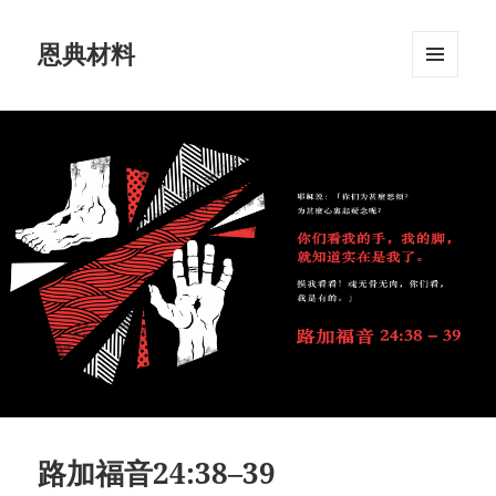
恩典材料
菜单和
挂件
路加福音24:38–39