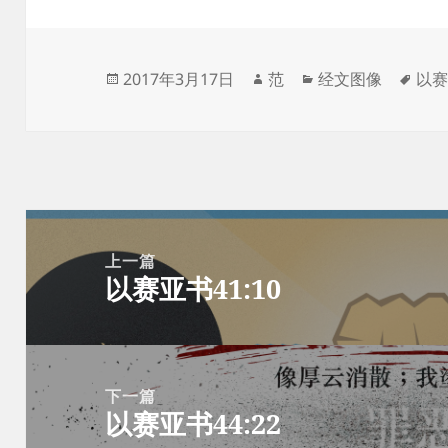
发
作
分
标
2017年3月17日
范
经文图像
以
布
者
类
签
于
文
章
上一篇
以赛亚书41:10
导
上
航
篇
文
章：
下一篇
以赛亚书44:22
下