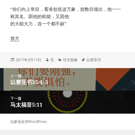
“你们向上举目，看谁创造这万象，按数目领出，他一一
称其名。因他的权能，又因他
的大能大力，连一个都不缺”
放大
发
作
分
标
2017年3月17日
范
经文图像
以赛亚书
布
者
类
签
于
文
上一篇
章
以赛亚书35:4–5
上
导
篇
航
文
下一篇
章：
马太福音5:11
下
篇
文
自豪地采用WordPress
章：