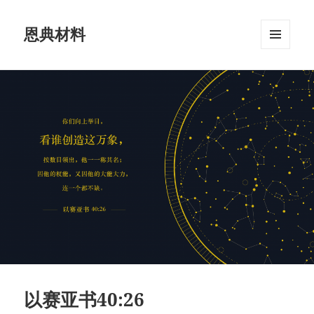
恩典材料
菜单和
挂件
以赛亚书40:26