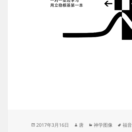
发
作
分
标
2017年3月16日
唐
神学图像
福
布
者
类
签