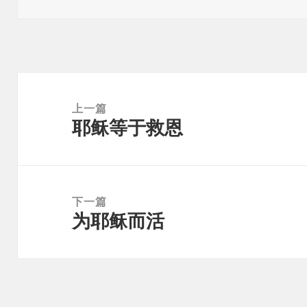
于
文
章
上一篇
耶稣等于救恩
导
上
航
篇
文
章：
下一篇
为耶稣而活
下
篇
文
章：