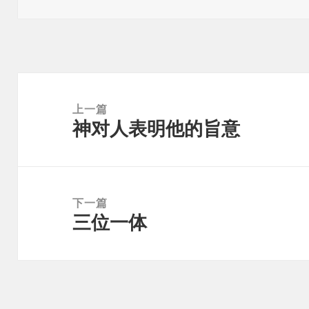
于
文
章
上一篇
神对人表明他的旨意
导
上
航
篇
文
章：
下一篇
三位一体
下
篇
文
章：