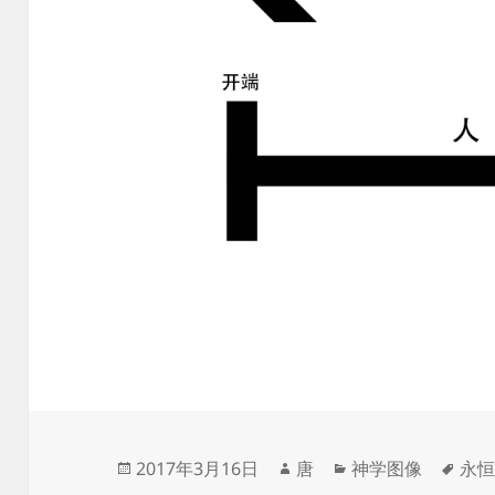
发
作
分
标
2017年3月16日
唐
神学图像
永
布
者
类
签