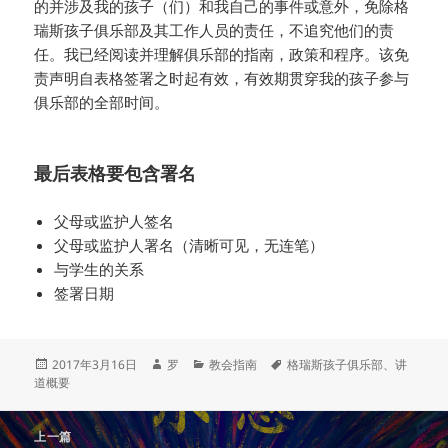
的并涉及我的孩子（们）和我自己的事件或意外，免除格
瑞斯孩子俱乐部及其工作人员的责任，不追究他们的责
任。我已经阅读并理解俱乐部的指南，政策和程序。该免
责声明自表格签署之时起有效，有效期贯穿我的孩子参与
俱乐部的全部时间。
最后表格要包含署名
父母或监护人签名
父母或监护人署名（清晰可见，无连笔）
与学生的关系
签署日期
发
作
分
标
2017年3月16日
罗
教会指南
格瑞斯孩子俱乐部
、
讲
布
者
类
签
道概要
于
文
上一篇
章