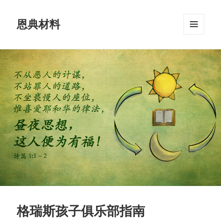
恩典材料
菜单和
挂件
格瑞斯孩子俱乐部指南