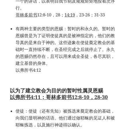
一个的讲话，以表明自我节制及规规矩矩地按着次序
行。
哥林多前书
12:8-10，28；
14:19
，23-26；31-33
有两种主要的类型的恩赐：暂时的和永久的。暂时的
恩赐曾是为了证明使徒真的是被神指定的，他们的教
导真的是来自于神的。这些迹象在使徒奠定教会的基
础时一直持续不断，在圣经完成之后就停止了。永久
的恩赐仍然存在，且可以用来成全圣徒，各尽其职，
建立基督的身体。
以弗所书4:12
以为了建立教会为目的的暂时性属灵恩赐
以弗所书
4:11
；哥林多前书
12:8-10
，
28-30
使徒：使徒（还有先知）被拣选来奠定教会的基础，
向我们显明神的话语。他们通过做耶稣的见证人和被
耶稣拣选，以及施行神迹得以确认。