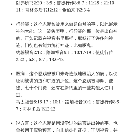
以弗所书2:20；3:5；使徒行传8:6-7；11:28；21:10-
11；哥林多后书12:12；希伯来书2:3-4
行异能：这个恩赐曾被用来做超自然的事，以此展示
神的大能。这一迹象表明，行异能的那一位是出自神
的。正如记载在福音书里那样，耶稣行了许多的神
迹。门徒也有能力施行神迹，比如驱鬼。
约翰福音2:12；路加福音9:1；10:17-19；使徒行传
2:22；6:8；8:7；13:6-12
医病：这个恩赐曾被用来奇迹般地医治人的病，以便
证明被讲的道和讲道的那位。这个恩赐被耶稣、使
徒、七十个门徒，还有在新约里的一些其他人使用
过。
马太福音8:16-17；10:1；路加福音10:1；使徒行传8:5-
7；哥林多后书12:12
说方言：这个恩赐是用没学过的语言讲出神的事。也
曾被用于应验预言，向非信徒作证据，证明福音，并