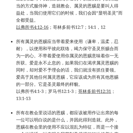
当的方式服侍神，造就教会。属灵的恩赐是要叫人得
益处，当我们使用它们的时候，我们会因“显明圣灵”而
全都受益。
以弗所书
4:12-16
；哥林多前书12:7；14:1，12
所有属灵的恩赐应当带着爱来使用（谦卑，温柔，忍
耐），以便用和平彼此联络，竭力保守圣灵所赐合而
为一的心。不带着爱使用你属灵的恩赐意味着你一无
所获。爱是永不止息的，如果我们在渴求属灵恩赐的
同时，却对爱不予理会的话，我们就没有抓住要领。
爱高于其他任何属灵恩赐，它应该成为所有其他恩赐
的一部分。它是圣灵最终的样貌。
以弗所书4:1-3；罗马书12:1-3；
哥林多前书
12:31
；
13:1-13
所有在教会里说话的恩赐，都应该被用作让出席的每
一位可以明白说的是什么，并因此得到造就。此外，
恩赐在教会里的使用不应以混乱为特征，而是一个接