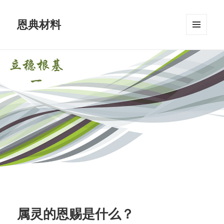
恩典材料
菜单和
挂件
属灵的恩赐是什么？