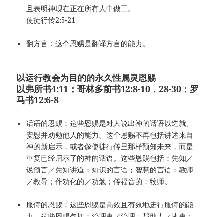
且表明神现在正在所有人中做工。
使徒行传2:5-21
翻方言：这个恩赐是翻译方言的能力。
以运行教会为目的的永久性属灵恩赐
以弗所书4:11；哥林多前书12:8-10，28-30；
罗
马书
12:6-8
话语的恩赐：这些恩赐是对人说出神的话语以造就、
安慰并劝勉他人的能力。这个恩赐不再包括讲述来自
神的新启示，或者像使徒行传里那样预知未来，而是
重复已经启示了的神的话语。这些恩赐包括：先知／
说预言／先知讲道；知识的言语；智慧的言语；教师
／教导；作劝化的／劝勉；传福音的；牧师。
服侍的恩赐：这些恩赐是高效且有效地进行服侍的能
力。这些恩赐包括：治理事／治理；帮助人／执事；